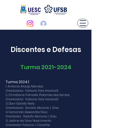
Login
Discentes e Defesas
Turma
2021-2024
Turma 2024.1
1. Antonio Araújo Mendez
Orientadora: Fabiana Felix Hackradt
2. Christiane Yamada Palomba dos Santos
Orientadora: Fabiana Felix Hackradt
3. Davi Galvão Nery
Orientadora: Daniela Mariano L Silva
4. Fernanda Alexandre Silva
Orientador: Rodolfo Mariano L Silva
5. Jadine da Silva Nascimento
Orientador
:
Fabricio L Carvalho