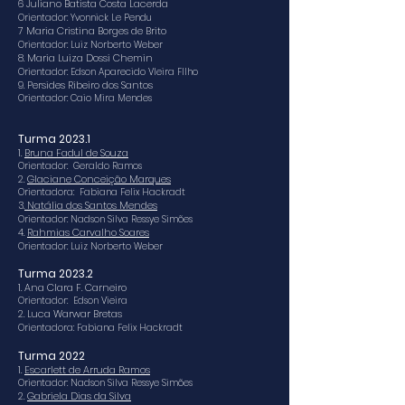
6 Juliano Batista Costa Lacerda
Orientador
:
Yvonnick Le Pendu
7 Maria Cristina Borges de Brito
Orientador:
Luiz Norberto Weber
8. Maria Luiza Dossi Chemin
Orientador: Edson Aparecido VIeira FIlho
9. Persides Ribeiro dos Santos
Orientador: Caio Mira Mendes
Turma 2023.1
1.
Bruna Fadul de Souza
Orientador: Geraldo Ramos
2.
Glaciane Conceição Marques
Orientadora: Fabiana Felix Hackradt
3.
Natália dos Santos Mendes
Orientador: Nadson Silva Ressye Simões
4.
Rahmias Carvalho Soares
Orientador:
Luiz Norberto Weber
Turma 2023.2
1. Ana Clara F. Carneiro
Orientador: Edson Vieira
2. Luca Warwar Bretas
Orientadora: Fabiana Felix Hackradt
Turma 2022
1.
Escarlett de Arruda Ramos
Orientador: Nadson Silva Ressye Simões
2.
Gabriela Dias da Silva