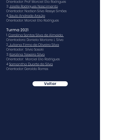
Orientador: Prof Marciel Elio Rodrigues
3.
Jaielle Rodrigues Nascimento
Orientador: Nadson Silva Ressye Simões
4.
Saulo Andrade Araújo
Orientador: Marciel Elio Rodrigues
Turma 2021
1.
Carolina Santos Silva de Almeida
Orientadora: Daniela Mariano L Silva
2
. Juliana Firmo de Oliveira Silva
Orientador: Silvio Sasaki
3.
Karolina Teixeira Silva
Orientador: Marciel Elio Rodrigues
4
Samantha Duarte da Silva
Orientador: Geraldo Ramos
Voltar