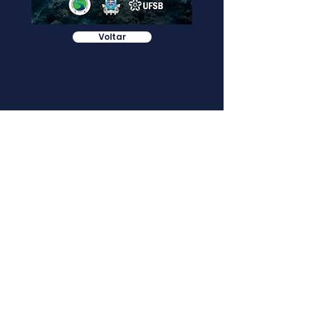
Voltar
Programa de Posgrado en Sistemas
Acuáticos Tropicales - PPGSAT
Universidade Estadual de Santa Cruz -
UESC
Universidade Federal do Sul da Bahia - UFSB